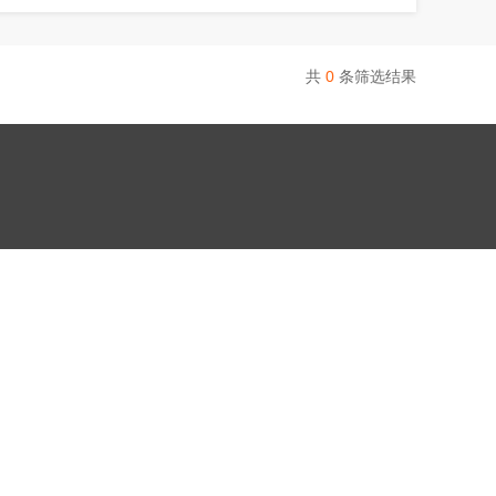
共
0
条筛选结果