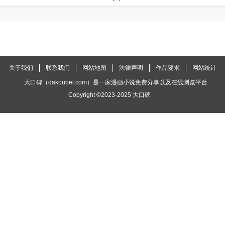
关于我们
联系我们
网站地图
法律声明
作品要求
网站统计
大口碑（dakoubei.com）是一家漫画小说免费分享以及在线浏览平台
Copyright ©2023-2025
大口碑