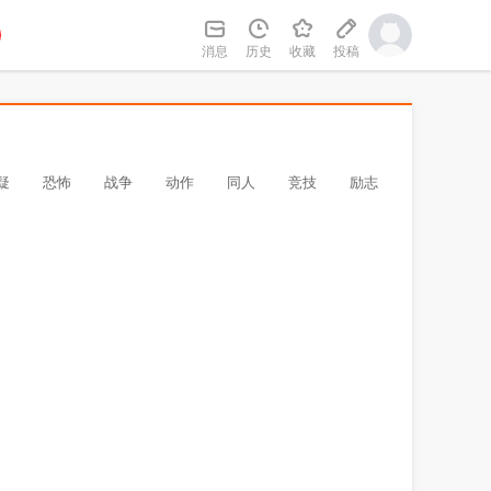
消息
历史
收藏
投稿
疑
恐怖
战争
动作
同人
竞技
励志