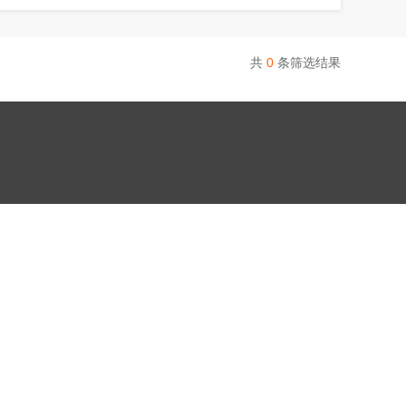
共
0
条筛选结果