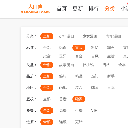
首页
更新
排行
分类
小
分类：
全部
少年漫画
少女漫画
青年漫画
标签：
全部
热血
冒险
科幻
霸总
玄
架空
灵异
百合
古风
生活
真
类型：
全部
故事漫画
轻小说
四格
绘本
品质：
全部
签约
精品
热门
新手
地区：
全部
内地
港台
韩国
日本
版权：
全部
首发
独家
资费：
全部
免费
付费
VIP
进度：
全部
连载
完结