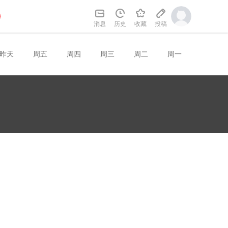
消息
历史
收藏
投稿
昨天
周五
周四
周三
周二
周一